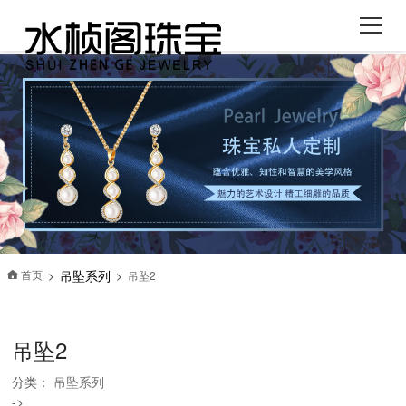
吊坠系列
首页
吊坠2
>
>

吊坠2
分类：
吊坠系列
->